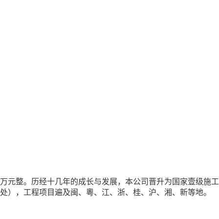
万元整
。历经十几年的成长与发展，本公司晋升为国家壹级施工
事处），工程项目遍及闽、粵、江、浙、桂、沪、湘、新等地。