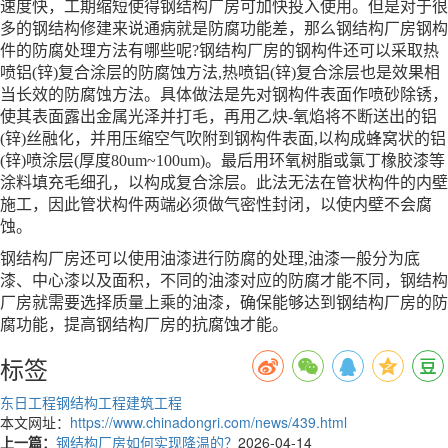
速度快，工期缩短使得钢结构厂房可加快投入使用。但是对于很
多的钢结构修建来说通病就是防腐功能差，那么钢结构厂房钢构
件的防腐处理方法有哪些呢?钢结构厂房的钢构件还可以采取热
喷铝(锌)复合涂层的防腐蚀方法,热喷铝(锌)复合涂层也是效果相
当长效的防腐蚀方法。具体做法是先对钢构件表面作喷砂除锈，
使其表面露出金属光泽并打毛，再用乙炔-氧焰将不断送出的铝
(锌)丝融化，并用压缩空气吹附到钢构件表面,以构成蜂窝状的铝
(锌)喷涂层(厚度80um~100um)。最后用环氧树脂或氯丁橡胶漆等
涂料填充毛细孔，以构成复合涂层。此法无法在管状构件的内壁
施工，因此管状构件两端必须做气密性封闭，以使内壁不会腐
蚀。
钢结构厂房还可以使用油漆进行防腐的处理,油漆一般分为底
漆、中心漆以及面积，不同的油漆对应的防腐才能不同，钢结构
厂房就需要选择质量上乘的油漆，确保能够达到钢结构厂房的防
腐功能，提高钢结构厂房的抗腐蚀才能。
标签
东日工程
钢结构工程
建筑工程
本文网址：
https://www.chinadongri.com/news/439.html
上一篇：
钢结构厂房如何实现降温的？
2026-04-14