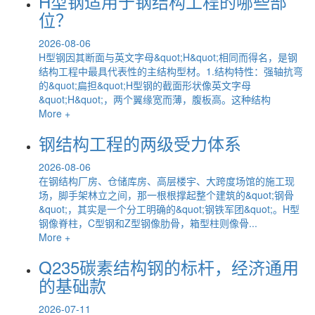
H型钢适用于钢结构工程的哪些部
位？
2026-08-06
H型钢因其断面与英文字母&quot;H&quot;相同而得名，是钢
结构工程中最具代表性的主结构型材。1.结构特性：强轴抗弯
的&quot;扁担&quot;H型钢的截面形状像英文字母
&quot;H&quot;，两个翼缘宽而薄，腹板高。这种结构
More +
钢结构工程的两级受力体系
2026-08-06
在钢结构厂房、仓储库房、高层楼宇、大跨度场馆的施工现
场，脚手架林立之间，那一根根撑起整个建筑的&quot;钢骨
&quot;，其实是一个分工明确的&quot;钢铁军团&quot;。H型
钢像脊柱，C型钢和Z型钢像肋骨，箱型柱则像骨...
More +
Q235碳素结构钢的标杆，经济通用
的基础款
2026-07-11