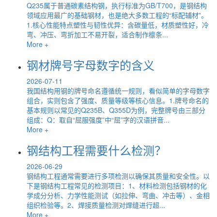
Q235属于普通碳素结构钢，执行标准为GB/T700，是钢结构
领域应用最广的基础钢材，也是绝大多数工程的“标配辅材”。
1.核心性能特点塑性与韧性优异：含碳量低，材质塑性好，冷
弯、冲压、弯折加工不易开裂，适合制作檩条...
More +
钢材牌号字母数字的含义
2026-07-11
我国结构用钢的牌号命名遵循统一规则，看似简单的字母数字
组合，实则包含了强度、质量等级等核心信息。1.牌号命名的
基本规则以常见的Q235B、Q355D为例，完整牌号由三部分
组成：Q：取自“屈服强度”中“屈”字的汉语拼音...
More +
钢结构工程需要什么检测？
2026-06-29
钢结构工程通常需要进行多项检测以确保其质量和安全性。以
下是钢结构工程常见的检测项目：1、材料检测包括钢材的化
学成分分析、力学性能测试（如拉伸、弯曲、冲击等）、金相
组织检验等。2、焊接质量检测对焊缝进行超...
More +