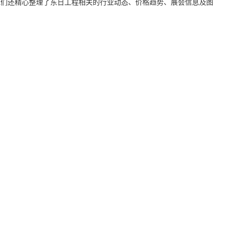
我们还精心整理了
东日工程
相关的行业动态、价格趋势、展会信息及图